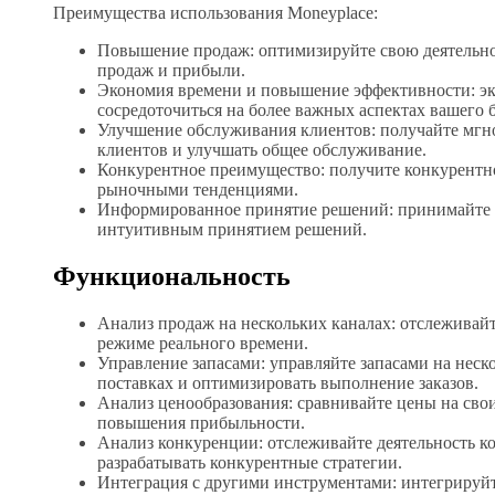
Преимущества использования Moneyplace:
Повышение продаж: оптимизируйте свою деятельно
продаж и прибыли.
Экономия времени и повышение эффективности: эко
сосредоточиться на более важных аспектах вашего б
Улучшение обслуживания клиентов: получайте мгно
клиентов и улучшать общее обслуживание.
Конкурентное преимущество: получите конкурентно
рыночными тенденциями.
Информированное принятие решений: принимайте об
интуитивным принятием решений.
Функциональность
Анализ продаж на нескольких каналах: отслеживай
режиме реального времени.
Управление запасами: управляйте запасами на неск
поставках и оптимизировать выполнение заказов.
Анализ ценообразования: сравнивайте цены на сво
повышения прибыльности.
Анализ конкуренции: отслеживайте деятельность к
разрабатывать конкурентные стратегии.
Интеграция с другими инструментами: интегрируй