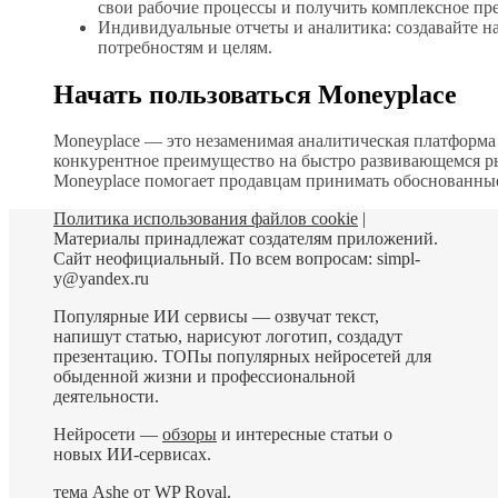
свои рабочие процессы и получить комплексное пре
Индивидуальные отчеты и аналитика: создавайте н
потребностям и целям.
Начать пользоваться Moneyplace
Moneyplace — это незаменимая аналитическая платформа
конкурентное преимущество на быстро развивающемся р
Moneyplace помогает продавцам принимать обоснованные
Политика использования файлов cookie
|
Материалы принадлежат создателям приложений.
Сайт неофициальный. По всем вопросам: simpl-
y@yandex.ru
Популярные ИИ сервисы — озвучат текст,
напишут статью, нарисуют логотип, создадут
презентацию. ТОПы популярных нейросетей для
обыденной жизни и профессиональной
деятельности.
Нейросети —
обзоры
и интересные статьи о
новых ИИ-сервисах.
тема Ashe от
WP Royal
.